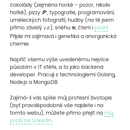
čokolády (zejména horké – pozor, nikoliv
hořké), pizzy 🍕, typografie, programování,
uměleckých fotografií, hudby (na té jsem
přímo závislý ♪♫), sněhu ❄️, čtení i
psaní
.
Přijde mi zajímavá i genetika a anorganická
chemie.
Napříč všemu výše uvedenému nejvíce
působím v IT sféře, a to jako backend
developer. Pracuji s technologiemi Golang,
Node.js a MongoDB.
Zajímá-li vás spíše můj profesní životopis
(byť pravděpodobně vše najdete i na
tomto webu), můžete přímo přejít na
můj
profil na LinkedIn
.