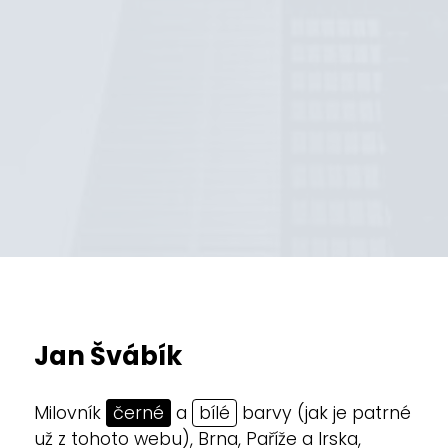
Jan Švábík
Milovník
černé
a
bílé
barvy (jak je patrné
už z tohoto webu), Brna, Paříže a Irska,